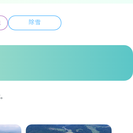
送
除雪
す。